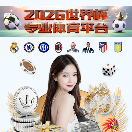
注册入口
米兰平台
—— 比赛数据