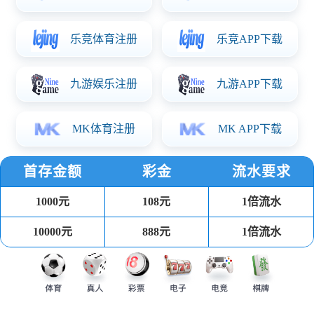
超第14轮争议判罚数量创赛季新高
2025赛季中超联赛战至第14轮，赛场上的火药味与争
议声浪同步攀升。据联赛官方赛后评议统计，本轮比
赛VAR（视频助理裁判）与主裁判的沟通频次较此前
大幅降低，但争议判罚数量却意外创下赛季新高。这
一“降频增乱”的反常现象，不仅让多场比赛的结果蒙
上阴影，更在球迷与媒体中引发了对裁判执法协调机
制的深度质疑。