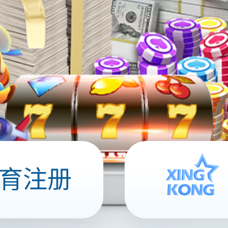
后悬挂刚度调整：从“转向不足
AMR24赛车在赛季初期的调校倾向于更软的悬
械抓地力。然而，随着赛程深入，工程师们发现这
会导致后轴出现不可控的横向滑动。阿隆索在巴林
然‘跳出’，你无法信任后轴的去向。”针对这一痛
度与防倾杆连杆进行了重新匹配。调整后，后悬挂
向时后轮能更稳定地贴合赛道，侧滑现象因此减少
力分配更为线性，阿隆索得以更早地全油门出弯，
间直接提升了0.3秒。
数据背后的赛道收益：阿隆
新默契