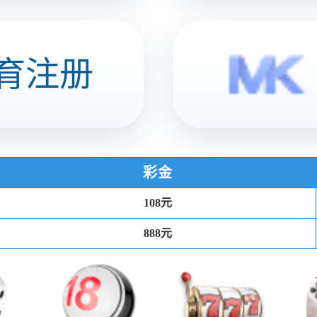
戴
，他已与俄罗斯网球协...
联系我们
support@westfieldtechnicalservices.com
「
商
质
的