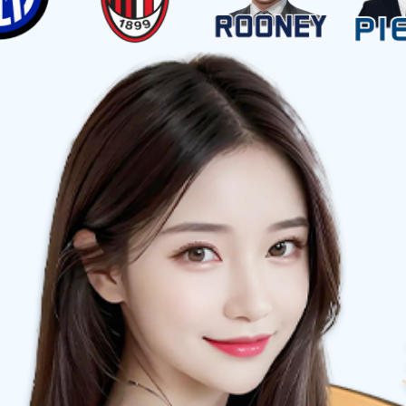
事、专业数据、高清视频，
米兰平台APP
与网页版为您提供便捷
APP下载
网页版入口
在2025赛季F1技术规则微调后的新一轮研发竞赛
悬挂系统的刚度设置进行了精密调整。根据车队
尔南多·阿隆索在高速弯道中的侧滑现象减少了1