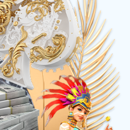
，这次后悬挂刚度调整不仅优化了赛车的机
的圈速表现得到了实质性的提升。