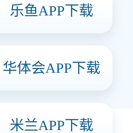
种基于后悬挂刚度的针对性优化，很可能成
言，若能持续将此类机械调校转化为赛道上
上冲击第四的位置，而阿隆索也将在那些高速
下一篇：
VAR裁判与主裁判沟通频次大幅降