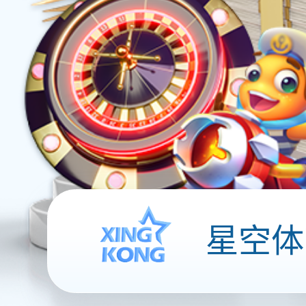
阿斯顿马丁AMR24后悬挂刚
度调整 阿隆索高速弯侧滑减
少12%