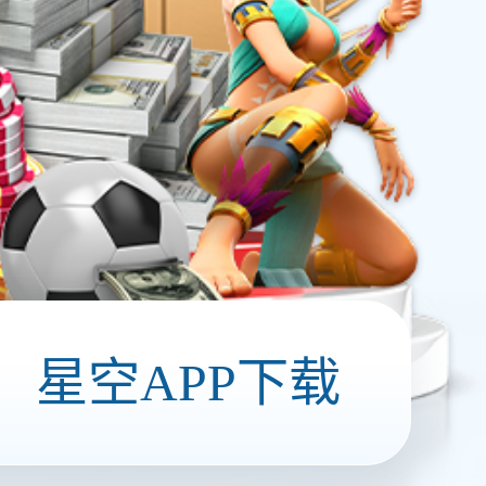
”到“精准入弯”
挂设定，目的是为了在颠簸路面提供更好的机
种设定在150公里/小时以上的高速弯中，
站测试后反馈：“赛车在快速弯中尾部会突
点，阿斯顿马丁底盘部门对后悬挂的弹簧刚
的横向刚度提升了约8%，使赛车在高速变
了12%。这一改动让车辆在出弯时的牵引
在穆杰罗赛道的高速“曲线”区域，单圈时
索的驾驶风格与赛车达成